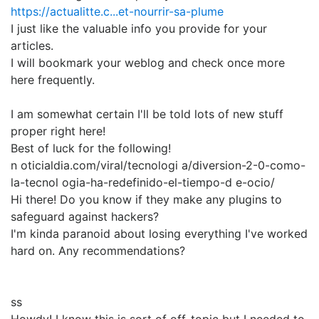
https://actualitte.c...et-nourrir-sa-plume
I just like the valuable info you provide for your
articles.
I will bookmark your weblog and check once more
here frequently.
I am somewhat certain I'll be told lots of new stuff
proper right here!
Best of luck for the following!
n oticialdia.com/viral/tecnologi a/diversion-2-0-como-
la-tecnol ogia-ha-redefinido-el-tiempo-d e-ocio/
Hi there! Do you know if they make any plugins to
safeguard against hackers?
I'm kinda paranoid about losing everything I've worked
hard on. Any recommendations?
ss
Howdy! I know this is sort of off-topic but I needed to