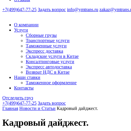
+7(499)647-77-25
Задать вопрос
info@ymtrans.ru
zakaz@ymtrans.
О компании
Услуги
Сборные грузы
Транспортные услуги
Таможенные услуги
Экспресс доставка
Cкладские услуги в Китае
Консалтинговые услуги
Экспресс автодоставка
Возврат НДС в Китае
Наши ставки
Таможенное оформление
Контакты
Отследить груз
+7(499)647-77-25
Задать вопрос
Главная
Новости и Статьи
Кадровый дайджест.
Кадровый дайджест.