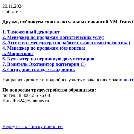
20.11.2024
Событие
Друзья, публикуем список актуальных вакансий YM Trans 
1. Таможенный декларант
2. Менеджер по продажам логистических услуг
3. Ассистент менеджера по работе с клиентами (логистика)
4. Менеджер по продажам (без поиска)
5. Маркетолог
6. Бухгалтер на первичную документацию
7. Водитель-Экспедитор (категория С)
8. Сотрудник склада / кладовщик
Направить резюме и подробнее узнать о вакансиях можно
по с
По вопросам трудоустройства обращаться:
по тел.: 8 800 555 76 68
Е-mail: 824@ymtrans.ru
Вернуться к списку новостей