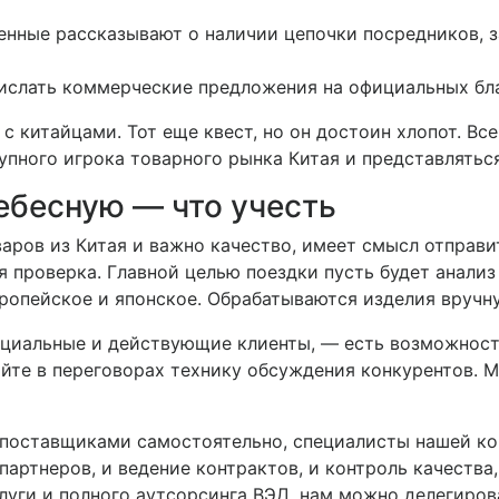
енные рассказывают о наличии цепочки посредников, 
ислать коммерческие предложения на официальных бла
китайцами. Тот еще квест, но он достоин хлопот. Все
пного игрока товарного рынка Китая и представлятьс
ебесную — что учесть
аров из Китая и важно качество, имеет смысл отправит
я проверка. Главной целью поездки пусть будет анали
ропейское и японское. Обрабатываются изделия вручну
нциальные и действующие клиенты, — есть возможност
яйте в переговорах технику обсуждения конкурентов. 
с поставщиками самостоятельно, специалисты нашей к
 партнеров, и ведение контрактов, и контроль качеств
луги и полного аутсорсинга ВЭД, нам можно делегиров